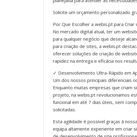
planejada para atender às necessidades 
Solicite um orçamento personalizado g
Por Que Escolher a webis.pt para Criar 
No mercado digital atual, ter um webs
para qualquer negócio que deseje alca
para criação de sites, a webis.pt des
oferecer soluções de criação de websit
rapidez na entrega e eficácia nos result
✓ Desenvolvimento Ultra-Rápido em Ap
Um dos nossos principais diferenciais 
Enquanto muitas empresas que criam s
projeto, na webis.pt revolucionamos es
funcional em até 7 dias úteis, sem co
solicitadas.
Esta agilidade é possível graças à nos
equipa altamente experiente em criar si
de desenvolvimento de site profissional