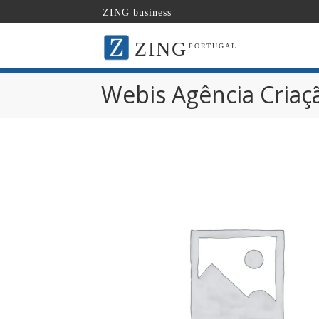
ZING business
ZING
PORTUGAL
Webis Agência Criaçã