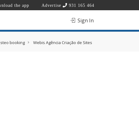
nload the app
Advertise
931 165 464
Sign In
isteo booking
Webis Agência Criação de Sites