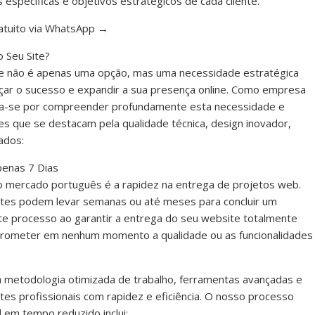
específicas e objetivos estratégicos de cada cliente.
ratuito via WhatsApp →
o Seu Site?
ite não é apenas uma opção, mas uma necessidade estratégica
nçar o sucesso e expandir a sua presença online. Como empresa
taca-se por compreender profundamente esta necessidade e
es que se destacam pela qualidade técnica, design inovador,
ados:
enas 7 Dias
no mercado português é a rapidez na entrega de projetos web.
ites podem levar semanas ou até meses para concluir um
te processo ao garantir a entrega do seu website totalmente
mprometer em nenhum momento a qualidade ou as funcionalidades
sa metodologia otimizada de trabalho, ferramentas avançadas e
tes profissionais com rapidez e eficiência. O nosso processo
 em tempo reduzido inclui: