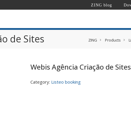
ZING blog
Dow
o de Sites
ZING
Products
L
Webis Agência Criação de Sites
Category:
Listeo booking