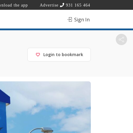
nload the app
Advertise
931 165 464
Sign In
Login to bookmark