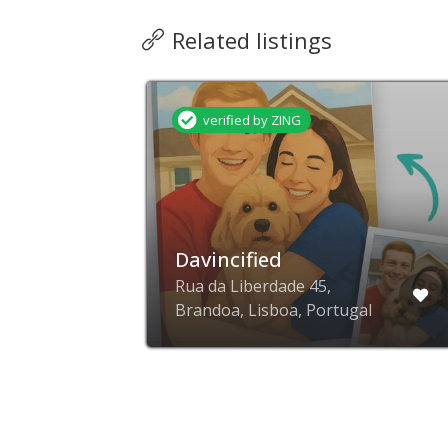
Related listings
verified by ZING
Davincified
Rua da Liberdade 45,
Brandoa, Lisboa, Portugal