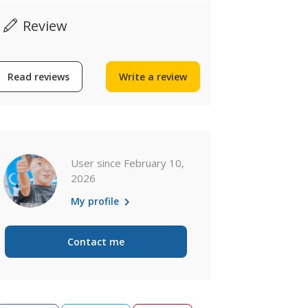
Review
Read reviews
Write a review
User since February 10,
2026
My profile
Contact me