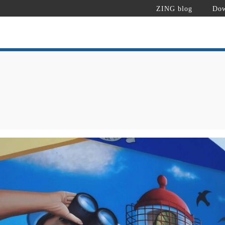
ZING blog
Dow
t