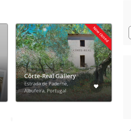
Now closed
Côrte-Real Gallery
Estrada de Paderne,
Albufeira, Portugal